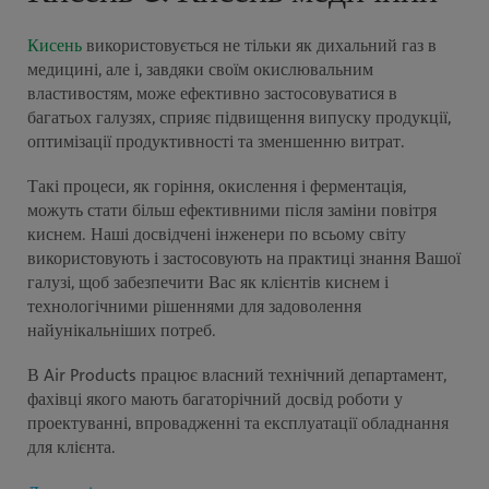
Кисень
використовується не тільки як дихальний газ в
медицині, але і, завдяки своїм окислювальним
властивостям, може ефективно застосовуватися в
багатьох галузях, сприяє підвищення випуску продукції,
оптимізації продуктивності та зменшенню витрат.
Такі процеси, як горіння, окислення і ферментація,
можуть стати більш ефективними після заміни повітря
киснем. Наші досвідчені інженери по всьому світу
використовують і застосовують на практиці знання Вашої
галузі, щоб забезпечити Вас як клієнтів киснем і
технологічними рішеннями для задоволення
найунікальніших потреб.
В Air Products працює власний технічний департамент,
фахівці якого мають багаторічний досвід роботи у
проектуванні, впровадженні та експлуатації обладнання
для клієнта.