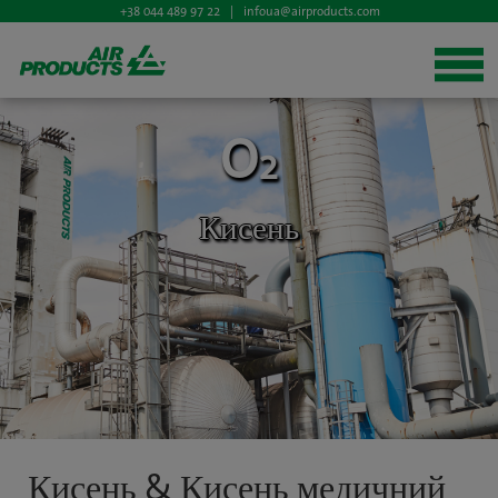
+38 044 489 97 22 |
infoua@airproducts.com
O
2
Кисень
Кисень & Кисень медичний